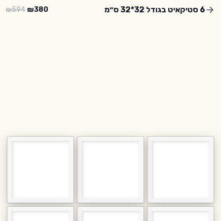
Skip to main conten
6 סטיקאיט בגודל 32*32 ס״מ
₪
594
₪
380
+
+
+
+
+
+