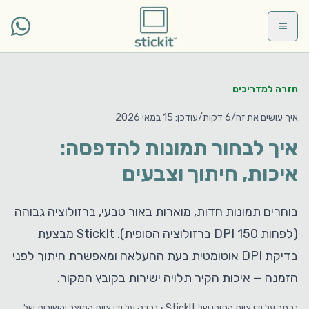
Skip to main conten
חזרה למדריכים
איך עושים את זה
/
6 דקות
/
עודכן
:
15 במאי 2026
איך לבחור תמונות להדפסה:
איכות, חיתוך וצבעים
בוחרים תמונות חדות, מוארות באור טבעי, ברזולוציה גבוהה
(לפחות 150 DPI ברזולוציה הסופית). StickIt מבצעת
בדיקת DPI אוטומטית בעת ההעלאה ומאפשרת חיתוך לפני
הזמנה — איכות הקיר תלויה ישירות בקובץ המקור.
נכתב על ידי
צוות התוכן של StickIt
·
נבדק על ידי
צוות המוצר והשירות של