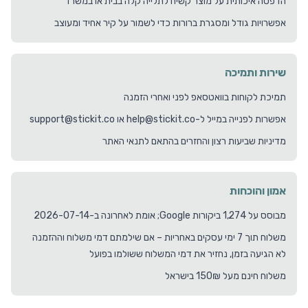
הדפסה איכותית על מוצר קשיח לתלייה קלה בבית או במשרד
אפשרויות גודל ומסגרת ברורות כדי לשמור על קיר אחיד ומעוצב
שירות ותמיכה
תמיכת לקוחות בוואטסאפ לפני ואחרי הזמנה
אפשרות לפנייה במייל ל-help@stickit.co או support@stickit.co
מדיניות שביעות רצון והחזרים בהתאם לתנאי האתר
אמון והוכחות
מבוסס על 1,274 ביקורות Google; אומת לאחרונה ב-2026-07-14
משלוח תוך 7 ימי עסקים באחריות – אם שילמתם דמי משלוח וההזמנה
לא הגיעה בזמן, נחזיר את דמי המשלוח ששולמו בפועל
משלוח חינם מעל 150₪ בישראל