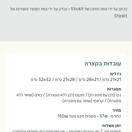
נכתב על ידי
צוות התוכן של StickIt
·
נבדק על ידי
צוות המוצר והשירות של
StickIt
עובדות בקצרה
גדלים
21×21 ס״מ / 21×28 ס״מ / 28×21 ס״מ / 32×32 ס״מ
מסגרות
נקי (לבן עם מסגרת) / פוקוס (לבן ללא מסגרת) / בולט (שחור ללא
מסגרת) / קלאסי (שחור עם מסגרת)
מחיר
החל מ-
37₪
·
משלוח חינם מעל
150₪
זמן משלוח
משלוח תוך 7 ימי עסקים באחריות – אם שילמתם דמי משלוח וההזמנה